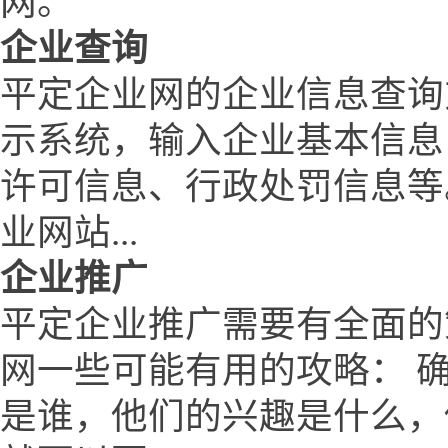
网。
企业查询
平定企业网的企业信息查询
示系统，输入企业基本信息
许可信息、行政处罚信息等
业网站...
企业推广
平定企业推广需要有全面的
网一些可能有用的攻略： 
是谁，他们的兴趣是什么，