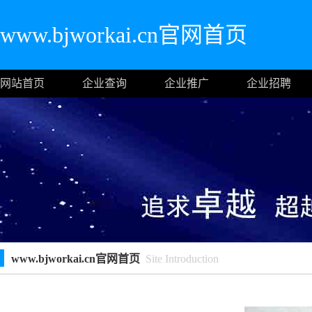
www.bjworkai.cn官网首页
网站首页
企业查询
企业推广
企业招聘
www.bjworkai.cn官网首页
Site Introduction