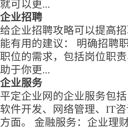
就可以更...
企业招聘
给企业招聘攻略可以提高招
能有用的建议： 明确招聘
职位的需求，包括岗位职责
助于你更...
企业服务
平定企业网的企业服务包括
软件开发、网络管理、IT
方面。 金融服务：企业理