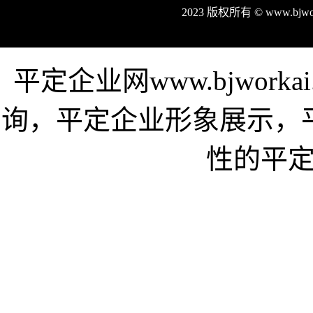
2023 版权所有 © www.bjw
平定企业网www.bjwor
询，平定企业形象展示，
性的平